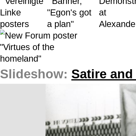
Slideshow:
Satire and