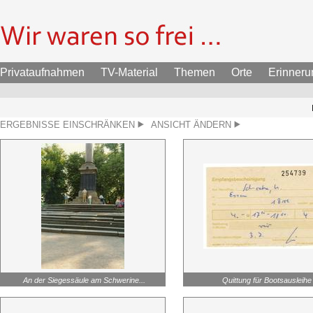
Privataufnahmen
TV-Material
Themen
Orte
Erinner
ERGEBNISSE EINSCHRÄNKEN
ANSICHT ÄNDERN
An der Siegessäule am Schwerine...
Quittung für Bootsausleihe