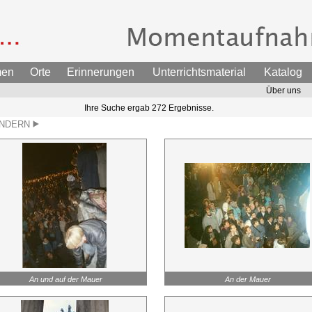
men
Orte
Erinnerungen
Unterrichtsmaterial
Katalog
Über uns
Ihre Suche ergab 272 Ergebnisse.
ÄNDERN
An und auf der Mauer
An der Mauer