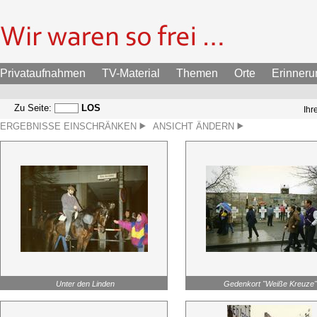
Privataufnahmen
TV-Material
Themen
Orte
Erinner
Zu Seite:
LOS
Ihr
ERGEBNISSE EINSCHRÄNKEN
ANSICHT ÄNDERN
Unter den Linden
Gedenkort "Weiße Kreuze"