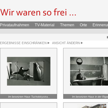
Privataufnahmen
TV-Material
Themen
Orte
Erinner
ERGEBNISSE EINSCHRÄNKEN
ANSICHT ÄNDERN
Im besetzten Haus Tucholskystra...
Im besetzten Haus in der Rigae