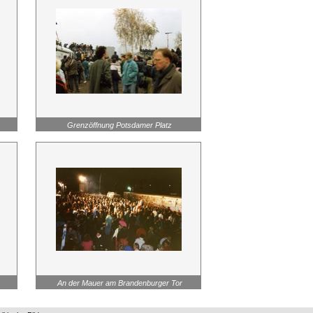
Grenzöffnung Potsdamer Platz
An der Mauer am Brandenburger Tor