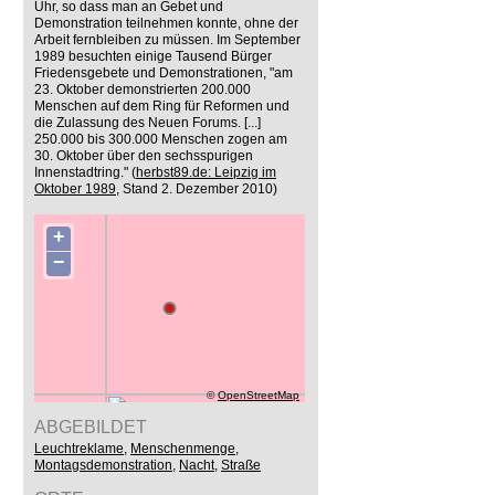
Uhr, so dass man an Gebet und
Demonstration teilnehmen konnte, ohne der
Arbeit fernbleiben zu müssen. Im September
1989 besuchten einige Tausend Bürger
Friedensgebete und Demonstrationen, "am
23. Oktober demonstrierten 200.000
Menschen auf dem Ring für Reformen und
die Zulassung des Neuen Forums. [...]
250.000 bis 300.000 Menschen zogen am
30. Oktober über den sechsspurigen
Innenstadtring." (
herbst89.de: Leipzig im
Oktober 1989
, Stand 2. Dezember 2010)
+
−
©
OpenStreetMap
ABGEBILDET
Leuchtreklame
,
Menschenmenge
,
Montagsdemonstration
,
Nacht
,
Straße