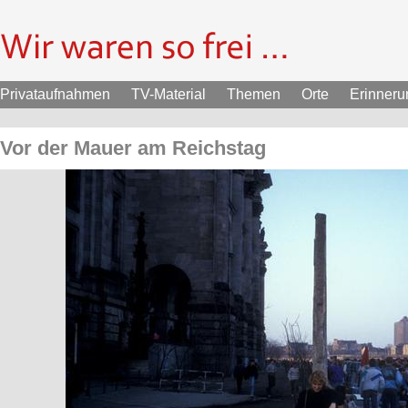
Privataufnahmen
TV-Material
Themen
Orte
Erinner
Vor der Mauer am Reichstag