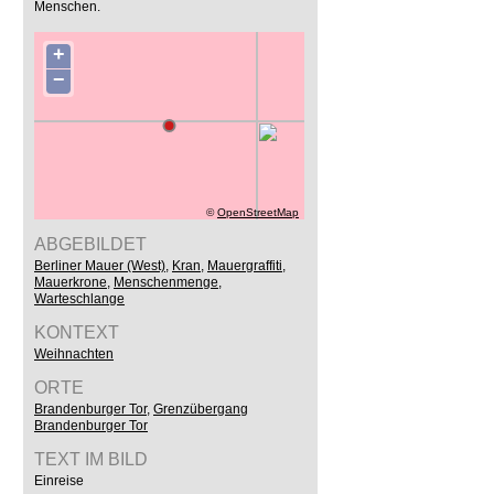
Menschen.
+
−
©
OpenStreetMap
ABGEBILDET
Berliner Mauer (West)
,
Kran
,
Mauergraffiti
,
Mauerkrone
,
Menschenmenge
,
Warteschlange
KONTEXT
Weihnachten
ORTE
Brandenburger Tor
,
Grenzübergang
Brandenburger Tor
TEXT IM BILD
Einreise